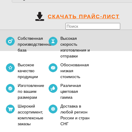
СКАЧАТЬ ПРАЙС-ЛИСТ
Собственная
Высокая
производственная
скорость
база
изготовления и
отправки
Высокое
Обоснованная
качество
низкая
продукции
стоимость
Изготовление
Различная
по вашим
цветовая
размерам
гамма
Широкий
Доставка в
ассортимент,
любой регион
комплексные
России и стран
заказы
СНГ