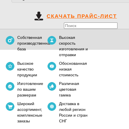
СКАЧАТЬ ПРАЙС-ЛИСТ
Собственная
Высокая
производственная
скорость
база
изготовления и
отправки
Высокое
Обоснованная
качество
низкая
продукции
стоимость
Изготовление
Различная
по вашим
цветовая
размерам
гамма
Широкий
Доставка в
ассортимент,
любой регион
комплексные
России и стран
заказы
СНГ