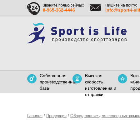
Звоните прямо сейчас:
Пишите на почту:
8-965-362-4446
info@sport-i-sli
Собственная
Высокая
Выс
производственная
скорость
каче
база
изготовления и
прод
отправки
Главная
/
Продукция
/
Оборудование для сенсорных комн