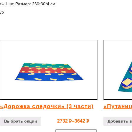
» 1 шт. Размер: 260*30*4 см.
ур
«Дорожка следочки» (3 части)
«Путани
2732
–
3642
Р
Р
Выбрать опции
Добавить в
УБ.
УБ.