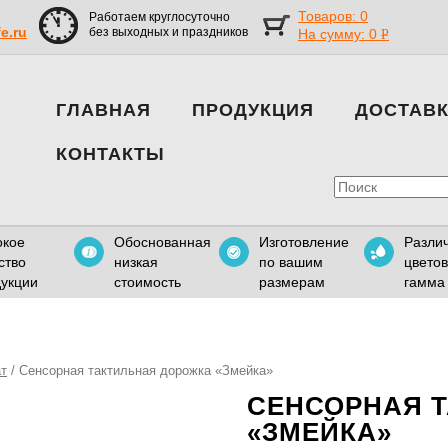
Товаров: 0
Работаем круглосуточно
fe.ru
без выходных и праздников
На сумму:
0
Р
УБ.
ГЛАВНАЯ
ПРОДУКЦИЯ
ДОСТАВ
КОНТАКТЫ
окое
Обоснованная
Изготовление
Разли
ство
низкая
по вашим
цвето
укции
стоимость
размерам
гамма
ат
/ Сенсорная тактильная дорожка «Змейка»
СЕНСОРНАЯ 
«ЗМЕЙКА»