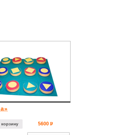
ца»
5600
Р
 корзину
УБ.