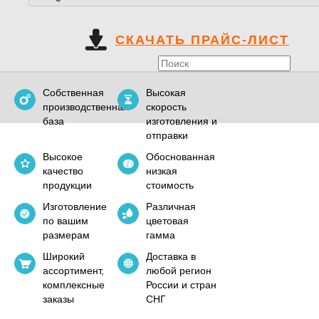
СКАЧАТЬ ПРАЙС-ЛИСТ
Собственная
Высокая
производственная
скорость
база
изготовления и
отправки
Высокое
Обоснованная
качество
низкая
продукции
стоимость
Изготовление
Различная
по вашим
цветовая
размерам
гамма
Широкий
Доставка в
ассортимент,
любой регион
комплексные
России и стран
заказы
СНГ