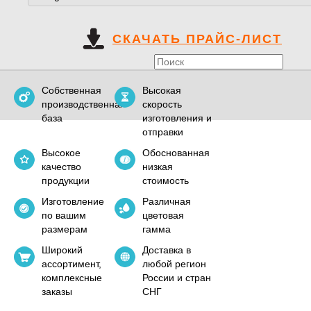
СКАЧАТЬ ПРАЙС-ЛИСТ
Собственная
Высокая
производственная
скорость
база
изготовления и
отправки
Высокое
Обоснованная
качество
низкая
продукции
стоимость
Изготовление
Различная
по вашим
цветовая
размерам
гамма
Широкий
Доставка в
ассортимент,
любой регион
комплексные
России и стран
заказы
СНГ