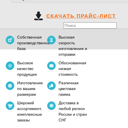
СКАЧАТЬ ПРАЙС-ЛИСТ
Собственная
Высокая
производственная
скорость
база
изготовления и
отправки
Высокое
Обоснованная
качество
низкая
продукции
стоимость
Изготовление
Различная
по вашим
цветовая
размерам
гамма
Широкий
Доставка в
ассортимент,
любой регион
комплексные
России и стран
заказы
СНГ