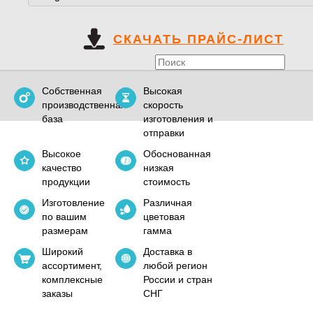
СКАЧАТЬ ПРАЙС-ЛИСТ
Собственная
Высокая
производственная
скорость
база
изготовления и
отправки
Высокое
Обоснованная
качество
низкая
продукции
стоимость
Изготовление
Различная
по вашим
цветовая
размерам
гамма
Широкий
Доставка в
ассортимент,
любой регион
комплексные
России и стран
заказы
СНГ