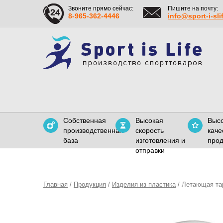
Звоните прямо сейчас:
Пишите на почту:
8-965-362-4446
info@sport-i-sli
Собственная
Высокая
Выс
производственная
скорость
каче
база
изготовления и
прод
отправки
Главная
/
Продукция
/
Изделия из пластика
/ Летающая та