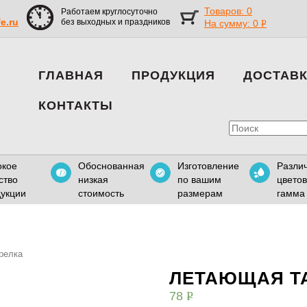
Товаров: 0
Работаем круглосуточно
fe.ru
без выходных и праздников
На сумму:
0
Р
УБ.
ГЛАВНАЯ
ПРОДУКЦИЯ
ДОСТАВ
КОНТАКТЫ
окое
Обоснованная
Изготовление
Разли
ство
низкая
по вашим
цвето
укции
стоимость
размерам
гамма
релка
ЛЕТАЮЩАЯ Т
78
Р