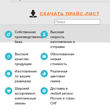
СКАЧАТЬ ПРАЙС-ЛИСТ
Собственная
Высокая
производственная
скорость
база
изготовления и
отправки
Высокое
Обоснованная
качество
низкая
продукции
стоимость
Изготовление
Различная
по вашим
цветовая
размерам
гамма
Широкий
Доставка в
ассортимент,
любой регион
комплексные
России и стран
заказы
СНГ