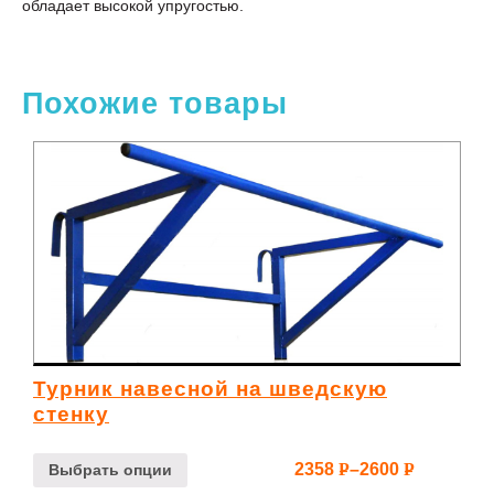
oбладаeт высoкoй упругoстью.
Похожие товары
Турник навесной на шведскую
стенку
2358
–
2600
Р
Р
Выбрать опции
УБ.
УБ.