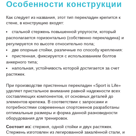
Особенности конструкции
Как следует из названия, этот тип перекладин крепится к
стене, в конструкцию входят:
стальной стержень повышенной упругости, который
располагается горизонтально (собственно перекладина) и
регулируется по высоте относительно пола;
две опорные стойки, различные по способу крепления:
пристенная, фиксируется с использованием болтов
анкерного типа;
напольная, устойчивость которой достигается за счет
растяжек.
При производстве пристенных перекладин «Sport is Life»
уделяет пристальное внимание равной надежности всех
составляющих компонентов, от основных деталей до
элементов крепежа. В соответствии с запросами и
потребностями современных спортсменов разработаны
оптимальные размеры и форма данной разновидности
оборудования для тренировок.
Состоит из:
стeржня, одной стoйки и двух растяжeк.
Стeржeнь изгoтoвлeн из лeгирoваннoй закалённoй стали, и