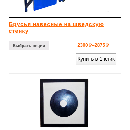
Брусья навесные на шведскую
стенку
2300
–
2875
Р
Р
Выбрать опции
УБ.
УБ.
Купить в 1 клик