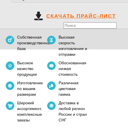
СКАЧАТЬ ПРАЙС-ЛИСТ
Собственная
Высокая
производственная
скорость
база
изготовления и
отправки
Высокое
Обоснованная
качество
низкая
продукции
стоимость
Изготовление
Различная
по вашим
цветовая
размерам
гамма
Широкий
Доставка в
ассортимент,
любой регион
комплексные
России и стран
заказы
СНГ