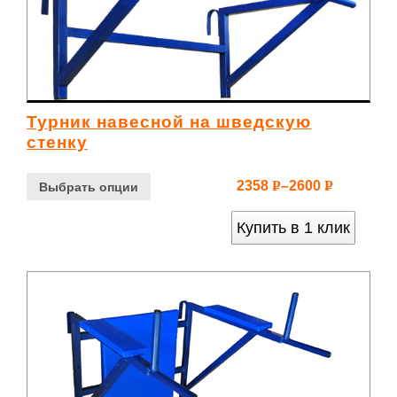
Турник навесной на шведскую
стенку
2358
–
2600
Р
Р
Выбрать опции
УБ.
УБ.
Купить в 1 клик