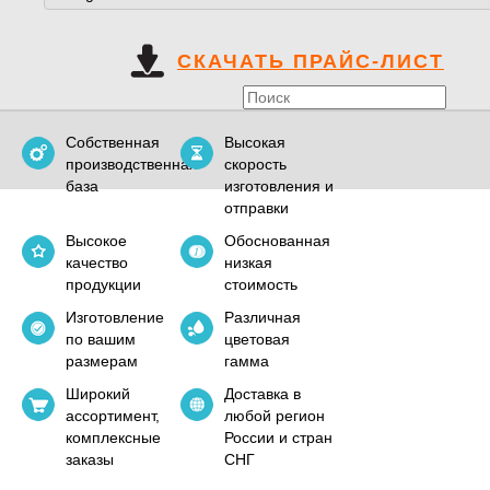
СКАЧАТЬ ПРАЙС-ЛИСТ
Собственная
Высокая
производственная
скорость
база
изготовления и
отправки
Высокое
Обоснованная
качество
низкая
продукции
стоимость
Изготовление
Различная
по вашим
цветовая
размерам
гамма
Широкий
Доставка в
ассортимент,
любой регион
комплексные
России и стран
заказы
СНГ