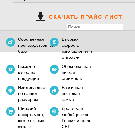
СКАЧАТЬ ПРАЙС-ЛИСТ
Собственная
Высокая
производственная
скорость
база
изготовления и
отправки
Высокое
Обоснованная
качество
низкая
продукции
стоимость
Изготовление
Различная
по вашим
цветовая
размерам
гамма
Широкий
Доставка в
ассортимент,
любой регион
комплексные
России и стран
заказы
СНГ