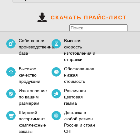
СКАЧАТЬ ПРАЙС-ЛИСТ
Собственная
Высокая
производственная
скорость
база
изготовления и
отправки
Высокое
Обоснованная
качество
низкая
продукции
стоимость
Изготовление
Различная
по вашим
цветовая
размерам
гамма
Широкий
Доставка в
ассортимент,
любой регион
комплексные
России и стран
заказы
СНГ