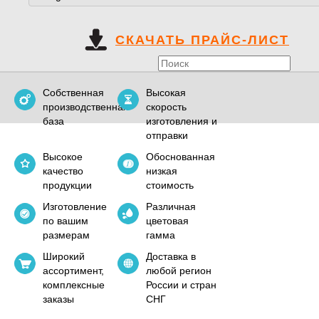
СКАЧАТЬ ПРАЙС-ЛИСТ
Собственная
Высокая
производственная
скорость
база
изготовления и
отправки
Высокое
Обоснованная
качество
низкая
продукции
стоимость
Изготовление
Различная
по вашим
цветовая
размерам
гамма
Широкий
Доставка в
ассортимент,
любой регион
комплексные
России и стран
заказы
СНГ