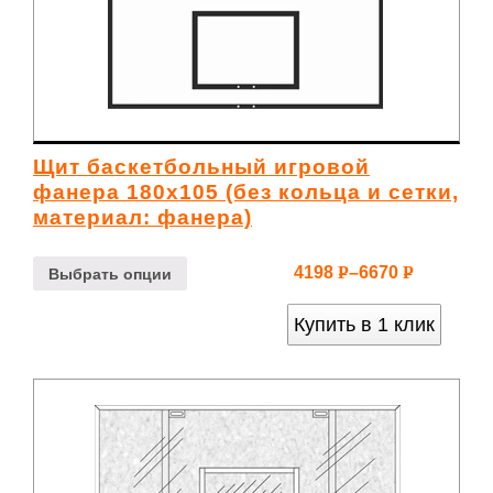
Щит баскетбольный игровой
фанера 180х105 (без кольца и сетки,
материал: фанера)
4198
–
6670
Р
Р
Выбрать опции
УБ.
УБ.
Купить в 1 клик