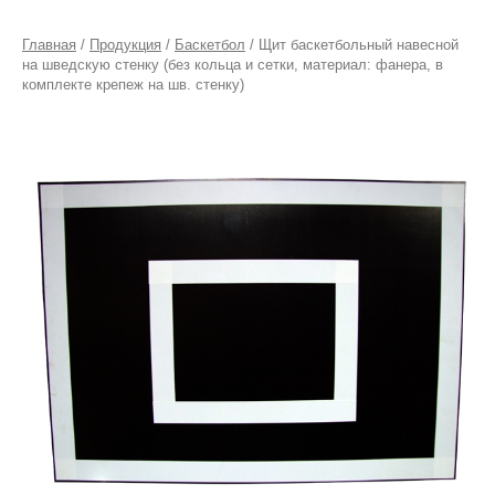
Главная
/
Продукция
/
Баскетбол
/ Щит баскетбольный навесной
на шведскую стенку (без кольца и сетки, материал: фанера, в
комплекте крепеж на шв. стенку)