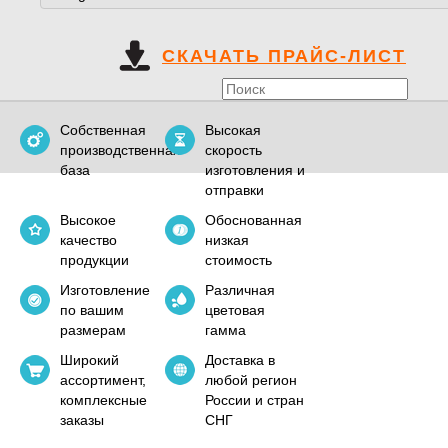
СКАЧАТЬ ПРАЙС-ЛИСТ
Собственная
Высокая
производственная
скорость
база
изготовления и
отправки
Высокое
Обоснованная
качество
низкая
продукции
стоимость
Изготовление
Различная
по вашим
цветовая
размерам
гамма
Широкий
Доставка в
ассортимент,
любой регион
комплексные
России и стран
заказы
СНГ