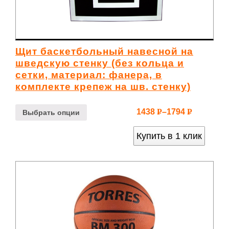
Щит баскетбольный навесной на
шведскую стенку (без кольца и
сетки, материал: фанера, в
комплекте крепеж на шв. стенку)
1438
–
1794
Р
Р
Выбрать опции
УБ.
УБ.
Купить в 1 клик