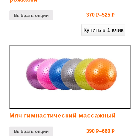
370
–
525
Р
Р
Выбрать опции
УБ.
УБ.
Купить в 1 клик
Мяч гимнастический массажный
390
–
660
Р
Р
Выбрать опции
УБ.
УБ.