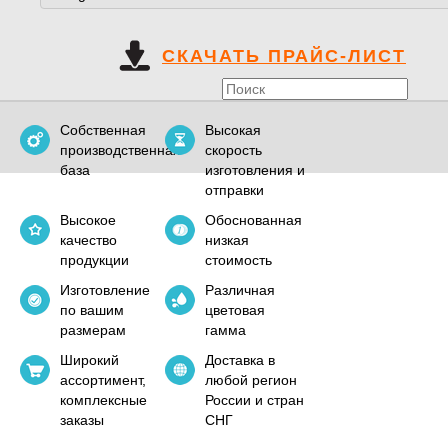
СКАЧАТЬ ПРАЙС-ЛИСТ
Собственная
Высокая
производственная
скорость
база
изготовления и
отправки
Высокое
Обоснованная
качество
низкая
продукции
стоимость
Изготовление
Различная
по вашим
цветовая
размерам
гамма
Широкий
Доставка в
ассортимент,
любой регион
комплексные
России и стран
заказы
СНГ