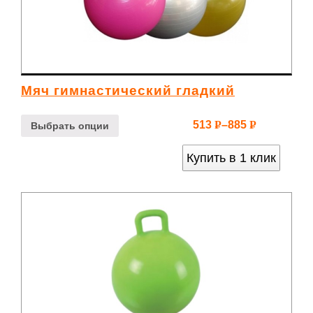
Мяч гимнастический гладкий
513
–
885
Р
Р
Выбрать опции
УБ.
УБ.
Купить в 1 клик