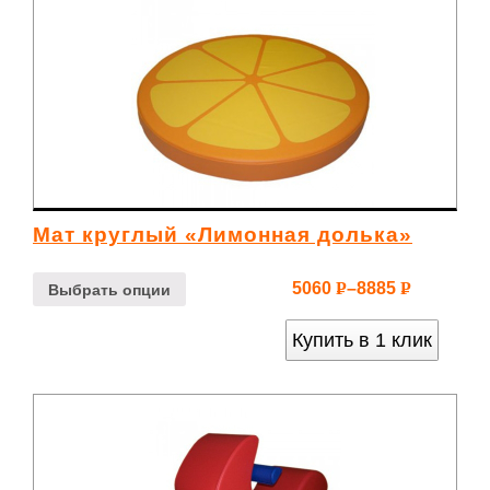
Мат круглый «Лимонная долька»
5060
–
8885
Р
Р
Выбрать опции
УБ.
УБ.
Купить в 1 клик