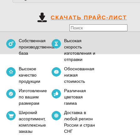
СКАЧАТЬ ПРАЙС-ЛИСТ
Собственная
Высокая
производственная
скорость
база
изготовления и
отправки
Высокое
Обоснованная
качество
низкая
продукции
стоимость
Изготовление
Различная
по вашим
цветовая
размерам
гамма
Широкий
Доставка в
ассортимент,
любой регион
комплексные
России и стран
заказы
СНГ